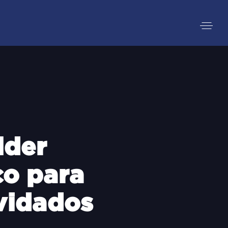
lder
co para
vidados