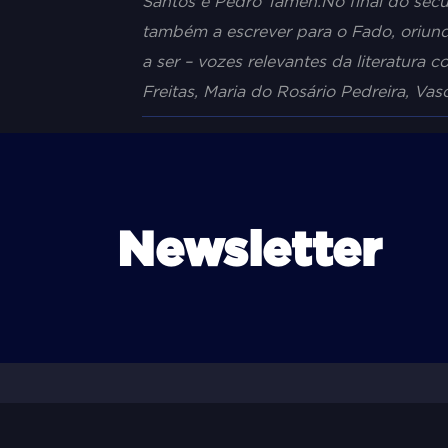
Santos e Pedro Tamen.
No final do séc
também a escrever para o Fado, oriund
a ser – vozes relevantes da literatura 
Freitas, Maria do Rosário Pedreira, V
Newsletter