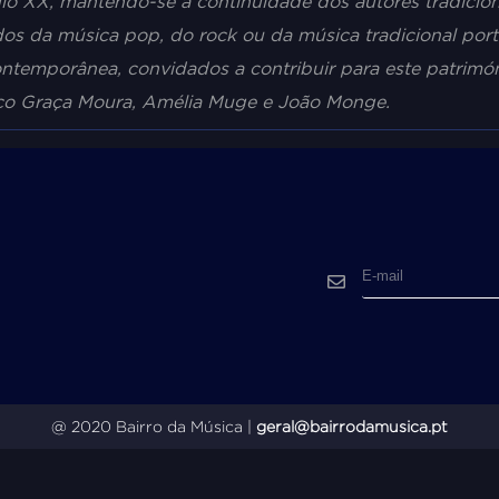
ulo XX, mantendo-se a continuidade dos autores tradicio
os da música pop, do rock ou da música tradicional por
contemporânea, convidados a contribuir para este patrimón
asco Graça Moura, Amélia Muge e João Monge.
@ 2020 Bairro da Música |
geral@bairrodamusica.pt